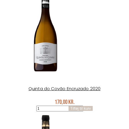
Quinta do Covão Encruzado 2020
170,00
kr.
Quinta
Tilføj til kurv
do
Covão
Encruzado
2020