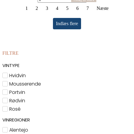
Colheita
1
2
3
4
5
6
7
Næste
2017/21
-
Regional
Indlæs flere
Tinto
antal
FILTRE
VINTYPE
Hvidvin
Mousserende
Portvin
Rødvin
Rosé
VINREGIONER
Alentejo