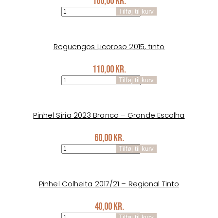
160,00
kr.
Reguengos
Tilføj til kurv
Trifolium
2017
tinto
antal
Reguengos Licoroso 2015, tinto
110,00
kr.
Reguengos
Tilføj til kurv
Licoroso
2015,
tinto
antal
Pinhel Síria 2023 Branco – Grande Escolha
60,00
kr.
Pinhel
Tilføj til kurv
Síria
2023
Branco
-
Pinhel Colheita 2017/21 – Regional Tinto
Grande
Escolha
40,00
kr.
antal
Pinhel
Tilføj til kurv