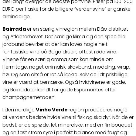
der langt overgår de bedste portvine. Priser på 100-200
EURO per flaske for de billigere ”verdensvine” er ganske
almindelige.
Bairrada
er en særlig vinregion mellem Dão distriktet
og Atlanterhavet. Det særlige klima og den specielle
jordbund bevirker at der kan laves nogle helt
fantastiske vine på Baga druen, oftest røde vine.
Vinene får en særlig aroma som kan minde om
Hermitage, noget animalsk, skovbund, mødding, wrap,
hø. Og som altså er ret så lækre. Selv de lidt prisbillige
vine er værd at bemærke. Også hvidvinene er gode,
og Bairrada er kendt for gode Espumantes efter
champagnemetoden.
I den nordlige
Vinho Verde
region produceres nogle
af verdens bedste hvide vine til fisk og skaldyr. Når de er
bedst, er de sprøde, let mineralske, med en fin bouquet
og en fast stram syre i perfekt balance med frugt og