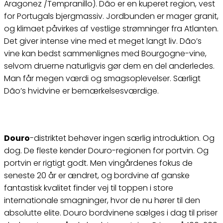
Aragonez /Tempranillo). Dão er en kuperet region, vest
for Portugals bjergmassiv. Jordbunden er mager granit,
og klimaet påvirkes af vestlige strømninger fra Atlanten.
Det giver intense vine med et meget langt liv. Dão’s
vine kan bedst sammenlignes med Bourgogne-vine,
selvom druerne naturligvis gør dem en del anderledes.
Man får megen værdi og smagsoplevelser. Særligt
Dão’s hvidvine er bemærkelsesværdige.
Douro
-distriktet behøver ingen særlig introduktion. Og
dog. De fleste kender Douro-regionen for portvin. Og
portvin er rigtigt godt. Men vingårdenes fokus de
seneste 20 år er ændret, og bordvine af ganske
fantastisk kvalitet finder vej til toppen i store
internationale smagninger, hvor de nu hører til den
absolutte elite. Douro bordvinene sælges i dag til priser