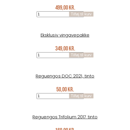
499,00
kr.
Vinsmagekasse
Tilføj til kurv
6
fl.
antal
Eksklusiv vingavepakke
349,00
kr.
Eksklusiv
Tilføj til kurv
vingavepakke
antal
Reguengos DOC 2021, tinto
50,00
kr.
Reguengos
Tilføj til kurv
DOC
2021,
tinto
antal
Reguengos Trifolium 2017 tinto