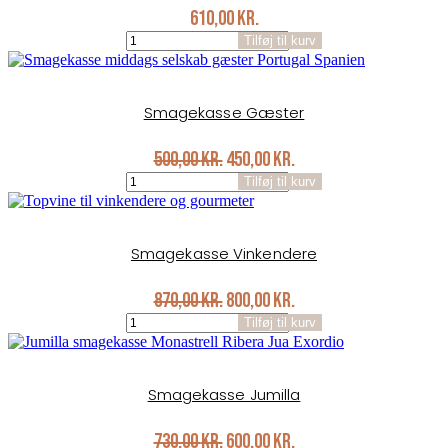
610,00
kr.
Smagekasse
Tilføj til kurv
Alentejo
antal
Smagekasse Gæster
Original
Current
500,00
kr.
450,00
kr.
Smagekasse
price
price
Tilføj til kurv
Gæster
was:
is:
antal
500,00 kr..
450,00 kr..
Smagekasse Vinkendere
Original
Current
870,00
kr.
800,00
kr.
Smagekasse
price
price
Tilføj til kurv
Vinkendere
was:
is:
antal
870,00 kr..
800,00 kr..
Smagekasse Jumilla
Original
Current
730,00
kr.
600,00
kr.