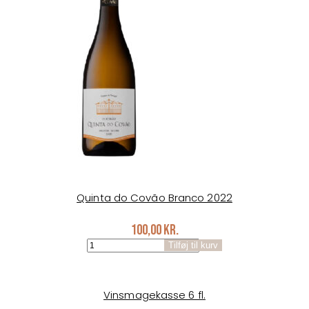
antal
Quinta do Covão Branco 2022
100,00
kr.
Quinta
Tilføj til kurv
do
Covão
Branco
2022
Vinsmagekasse 6 fl.
antal