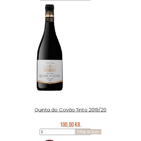
Vinho
Verde
antal
Quinta do Covão Tinto 2019/20
100,00
kr.
Quinta
Tilføj til kurv
do