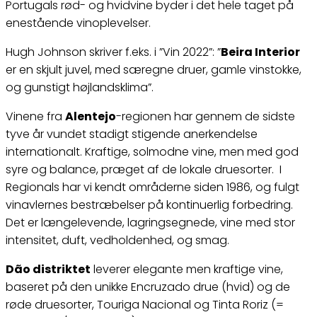
Portugals rød- og hvidvine byder i det hele taget på
enestående vinoplevelser.
Hugh Johnson skriver f.eks. i ”Vin 2022”: ”
Beira Interior
er en skjult juvel, med særegne druer, gamle vinstokke,
og gunstigt højlandsklima”.
Vinene fra
Alentejo
-regionen har gennem de sidste
tyve år vundet stadigt stigende anerkendelse
internationalt. Kraftige, solmodne vine, men med god
syre og balance, præget af de lokale druesorter. I
Regionals har vi kendt områderne siden 1986, og fulgt
vinavlernes bestræbelser på kontinuerlig forbedring.
Det er længelevende, lagringsegnede, vine med stor
intensitet, duft, vedholdenhed, og smag.
Dão distriktet
leverer elegante men kraftige vine,
baseret på den unikke Encruzado drue (hvid) og de
røde druesorter, Touriga Nacional og Tinta Roriz (=