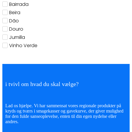
Bairrada
Beira
Dão
Douro
Jumilla
Vinho Verde
i tvivl om hvad du skal vælge?
Lad os hjælpe. Vi har sammensat vores regionale produkter på
kryds og tværs i smagekasser og gavekurve, der giver mulighed
for den fulde sanseoplevelse, enten til din egen nydelse eller
andres.