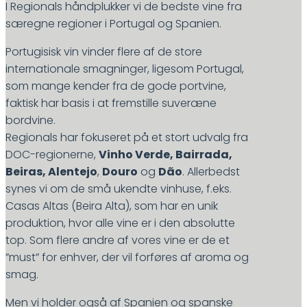
I Regionals håndplukker vi de bedste vine fra
særegne regioner i Portugal og Spanien.
P
ortugisisk vin vinder flere af de store
internationale smagninger, ligesom Portugal,
som mange kender fra de gode portvine,
faktisk har basis i at fremstille suveræne
bordvine.
Regionals har fokuseret på et stort udvalg fra
DOC-regionerne,
Vinho Verde, Bairrada,
Beiras, Alentejo
,
Douro
og
Dão
. Allerbedst
synes vi om de små ukendte vinhuse, f.eks.
Casas Altas (Beira Alta), som har en unik
produktion, hvor alle vine er i den absolutte
top. Som flere andre af vores vine er de et
”must” for enhver, der vil forføres af aroma og
smag
.
Men vi holder også af Spanien og spanske