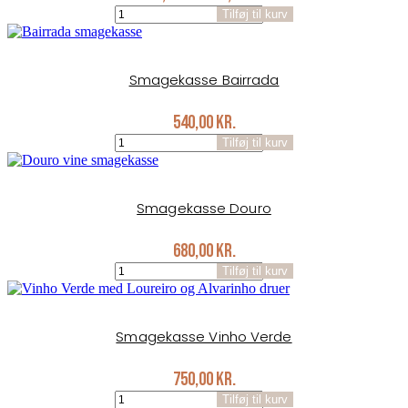
Smagekasse
price
price
Tilføj til kurv
Jumilla
was:
is:
antal
730,00 kr..
600,00 kr..
Smagekasse Bairrada
540,00
kr.
Smagekasse
Tilføj til kurv
Bairrada
antal
Smagekasse Douro
680,00
kr.
Smagekasse
Tilføj til kurv
Douro
antal
Smagekasse Vinho Verde
750,00
kr.
Smagekasse
Tilføj til kurv