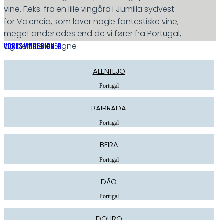
vine. F.eks. fra en lille vingård i Jumilla sydvest
for Valencia, som laver nogle fantastiske vine,
meget anderledes end de vi fører fra Portugal,
og helt deres egne
VORES VINREGIONER
ALENTEJO
Portugal
BAIRRADA
Portugal
BEIRA
Portugal
DÃO
Portugal
DOURO