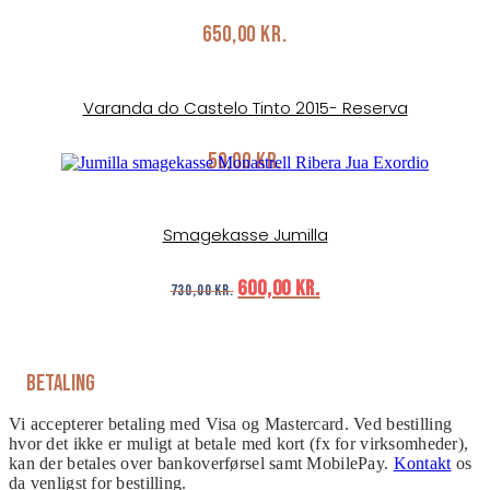
650,00
kr.
Varanda do Castelo Tinto 2015- Reserva
50,00
kr.
Smagekasse Jumilla
Original
Current
600,00
kr.
730,00
kr.
price
price
was:
is:
730,00 kr..
600,00 kr..
Betaling
Vi accepterer betaling med Visa og Mastercard. Ved bestilling
hvor det ikke er muligt at betale med kort (fx for virksomheder),
kan der betales over bankoverførsel samt MobilePay.
Kontakt
os
da venligst for bestilling.