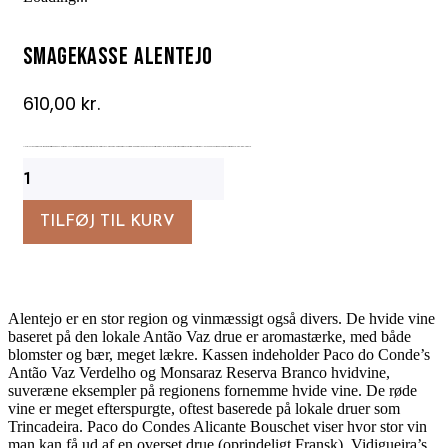
Smagekasse Alentejo
610,00
kr.
Alentejo’s vine hører generelt til de mere kraftige. De indeholder mere alkohol, mere frugt, og stor intensitet. De er oftest også relativt tanninholdige, og fadlagring er ofte anvendt for at blødgøre tanninerne. Vinene er langt fra sammenlignelige med vine fra varme og tørre egne iøvrigt, hvilket særligt skyldes de typiske portugisiske druer on vinificeringen. Glem alt om blommevin.
Smagekasse
Alentejo
antal
TILFØJ TIL KURV
Alentejo er en stor region og vinmæssigt også divers. De hvide vine
baseret på den lokale Antão Vaz drue er aromastærke, med både
blomster og bær, meget lækre. Kassen indeholder Paco do Conde’s
Antão Vaz Verdelho og Monsaraz Reserva Branco hvidvine,
suveræne eksempler på regionens fornemme hvide vine. De røde
vine er meget efterspurgte, oftest baserede på lokale druer som
Trincadeira. Paco do Condes Alicante Bouschet viser hvor stor vin
man kan få ud af en overset drue (oprindeligt Fransk). Vidigueira’s