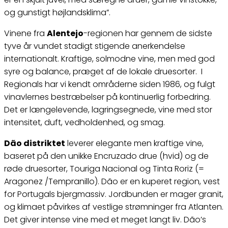
og gunstigt højlandsklima”.
Vinene fra
Alentejo
-regionen har gennem de sidste
tyve år vundet stadigt stigende anerkendelse
internationalt. Kraftige, solmodne vine, men med god
syre og balance, præget af de lokale druesorter. I
Regionals har vi kendt områderne siden 1986, og fulgt
vinavlernes bestræbelser på kontinuerlig forbedring.
Det er længelevende, lagringsegnede, vine med stor
intensitet, duft, vedholdenhed, og smag.
Dão distriktet
leverer elegante men kraftige vine,
baseret på den unikke Encruzado drue (hvid) og de
røde druesorter, Touriga Nacional og Tinta Roriz (=
Aragonez /Tempranillo). Dão er en kuperet region, vest
for Portugals bjergmassiv. Jordbunden er mager granit,
og klimaet påvirkes af vestlige strømninger fra Atlanten.
Det giver intense vine med et meget langt liv. Dão’s