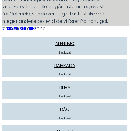
vine. F.eks. fra en lille vingård i Jumilla sydvest
for Valencia, som laver nogle fantastiske vine,
meget anderledes end de vi fører fra Portugal,
og helt deres egne
VORES VINREGIONER
ALENTEJO
Portugal
BAIRRADA
Portugal
BEIRA
Portugal
DÃO
Portugal