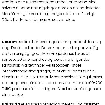
vine kan bedst sammenlignes med Bourgogne-vine,
selvom druerne naturligvis gør dem en del anderledes.
Man får megen værdi og smagsoplevelser. Særligt
Dão’s hvidvine er bemærkelsesværdige.
Douro
-distriktet behøver ingen særlig introduktion. Og
dog. De fleste kender Douro-regionen for portvin. Og
portvin er rigtigt godt. Men vingårdenes fokus de
seneste 20 år er ændret, og bordvine af ganske
fantastisk kvalitet finder vej til toppen i store
internationale smagninger, hvor de nu hører til den
absolutte elite. Douro bordvinene sælges i dag til priser
der langt overgår de bedste portvine. Priser på 100-200
EURO per flaske for de billigere ”verdensvine” er ganske
almindelige.
Bairrada
er en særlig vinregion mellem Dão distriktet