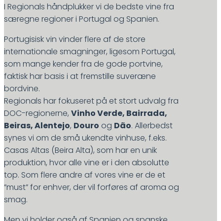
I Regionals håndplukker vi de bedste vine fra
særegne regioner i Portugal og Spanien.
P
ortugisisk vin vinder flere af de store
internationale smagninger, ligesom Portugal,
som mange kender fra de gode portvine,
faktisk har basis i at fremstille suveræne
bordvine.
Regionals har fokuseret på et stort udvalg fra
DOC-regionerne,
Vinho Verde, Bairrada,
Beiras, Alentejo
,
Douro
og
Dão
. Allerbedst
synes vi om de små ukendte vinhuse, f.eks.
Casas Altas (Beira Alta), som har en unik
produktion, hvor alle vine er i den absolutte
top. Som flere andre af vores vine er de et
”must” for enhver, der vil forføres af aroma og
smag
.
Men vi holder også af Spanien og spanske