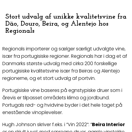
Stort udvalg af unikke kvalitetsvine fra
Dão, Douro, Beira, og Alentejo hos
Regionals
Regionals importerer og sælger særligt udvalgte vine,
især fra portugisiske regioner. Regionals har i dag et af
Danmarks største udvalg med cirka 200 forskellige
portugisiske kvalitetsvine især fra Beiras og Alentejo
regionerne, og et stort udvalg af portvin.
Portugisiske vine baseres på egnstypiske druer som i
årevis er tilpasset områdets klima og jordbund.
Portugals rød- og hvidvine byder i det hele taget på
enestående vinoplevelser.
Hugh Johnson skriver f.eks. i ”Vin 2022”: ”
Beira Interior
er en skjult juvel, med særegne druer, gamle vinstokke,