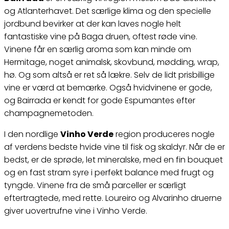
og Atlanterhavet. Det særlige klima og den specielle
jordbund bevirker at der kan laves nogle helt
fantastiske vine på Baga druen, oftest røde vine.
Vinene får en særlig aroma som kan minde om
Hermitage, noget animalsk, skovbund, mødding, wrap,
hø. Og som altså er ret så lækre. Selv de lidt prisbillige
vine er værd at bemærke. Også hvidvinene er gode,
og Bairrada er kendt for gode Espumantes efter
champagnemetoden.
I den nordlige
Vinho Verde
region produceres nogle
af verdens bedste hvide vine til fisk og skaldyr. Når de er
bedst, er de sprøde, let mineralske, med en fin bouquet
og en fast stram syre i perfekt balance med frugt og
tyngde. Vinene fra de små parceller er særligt
eftertragtede, med rette. Loureiro og Alvarinho druerne
giver uovertrufne vine i Vinho Verde.