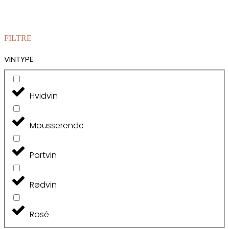
Colheita
2017/21
-
Regional
Tinto
FILTRE
antal
VINTYPE
Hvidvin
Mousserende
Portvin
Rødvin
Rosé