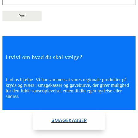
Ryd
i tvivl om hvad du skal vælge?
Lad os hjælpe. Vi har sammensat vores regionale produkter på
kryds og tværs i smagekasser og gavekurve, der giver mulighed
for den fulde sanseoplevelse, enten til din egen nydelse eller
andres.
SMAGEKASSER