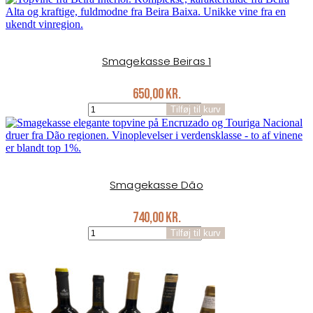
antal
Smagekasse Beiras 1
650,00
kr.
Smagekasse
Tilføj til kurv
Beiras
1
antal
Smagekasse Dão
740,00
kr.
Smagekasse
Tilføj til kurv
Dão
antal