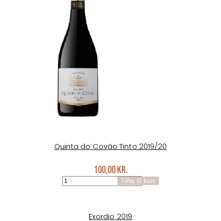
Quinta do Covão Tinto 2019/20
100,00
kr.
Quinta
Tilføj til kurv
do
Covão
Tinto
2019/20
Exordio 2019