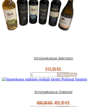
Smagekasse Alentejo
610,00
kr.
Smagekasse
Tilføj til kurv
Alentejo
antal
Smagekasse Gæster
Original
Current
500,00
kr.
450,00
kr.