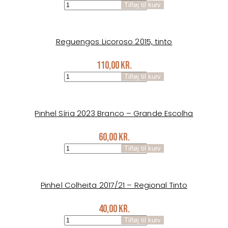
Reguengos
Tilføj til kurv
Trifolium
2017
tinto
antal
Reguengos Licoroso 2015, tinto
110,00
kr.
Reguengos
Tilføj til kurv
Licoroso
2015,
tinto
antal
Pinhel Síria 2023 Branco – Grande Escolha
60,00
kr.
Pinhel
Tilføj til kurv
Síria
2023
Branco
-
Pinhel Colheita 2017/21 – Regional Tinto
Grande
Escolha
40,00
kr.
antal
Pinhel
Tilføj til kurv