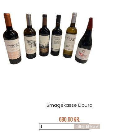
antal
Smagekasse Douro
680,00
kr.
Smagekasse
Tilføj til kurv
Douro
antal