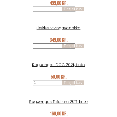
499,00
kr.
Vinsmagekasse
Tilføj til kurv
6
fl.
antal
Eksklusiv vingavepakke
349,00
kr.
Eksklusiv
Tilføj til kurv
vingavepakke
antal
Reguengos DOC 2021, tinto
50,00
kr.
Reguengos
Tilføj til kurv
DOC
2021,
tinto
antal
Reguengos Trifolium 2017 tinto
160,00
kr.