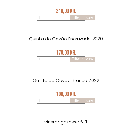
antal
210,00
kr.
Exordio
Tilføj til kurv
2019
antal
Quinta do Covão Encruzado 2020
170,00
kr.
Quinta
Tilføj til kurv
do
Covão
Encruzado
2020
Quinta do Covão Branco 2022
antal
100,00
kr.
Quinta
Tilføj til kurv
do
Covão
Branco
2022
Vinsmagekasse 6 fl.
antal