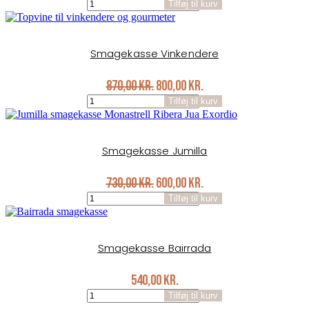
Smagekasse
price
price
Tilføj til kurv
Gæster
was:
is:
antal
500,00 kr..
450,00 kr..
Smagekasse Vinkendere
Original
Current
870,00
kr.
800,00
kr.
Smagekasse
price
price
Tilføj til kurv
Vinkendere
was:
is:
antal
870,00 kr..
800,00 kr..
Smagekasse Jumilla
Original
Current
730,00
kr.
600,00
kr.
Smagekasse
price
price
Tilføj til kurv
Jumilla
was:
is:
antal
730,00 kr..
600,00 kr..
Smagekasse Bairrada
540,00
kr.
Smagekasse
Tilføj til kurv
Bairrada