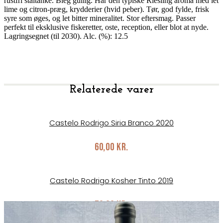
rustfri ståltanke. Bleg gullig. Har den typiske Riesling aroma med let
lime og citron-præg, krydderier (hvid peber). Tør, god fylde, frisk
syre som øges, og let bitter mineralitet. Stor eftersmag. Passer
perfekt til eksklusive fiskeretter, oste, reception, eller blot at nyde.
Lagringsegnet (til 2030). Alc. (%): 12.5
Relaterede varer
Castelo Rodrigo Siria Branco 2020
60,00
kr.
Castelo Rodrigo Kosher Tinto 2019
70,00
kr.