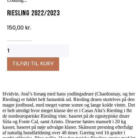
Loading...
Riesling 2022/2023
150,00
kr.
Riesling der rykker grænser. Eminent. 92/100 p. Kraftig, fyldig og frugtrig hvidvin med intensitet og karakter. Elegant aroma, lang eftersmag.
Riesling
2022/2023
antal
TILFØJ TIL KURV
Hvidvin. José’s forsøg med hans yndlingsdruer (Chardonnay, og her
Riesling) er faldet helt fantastisk ud. Riesling druen stortrives på den
magre jordbund, med meget varme somre og lange kolde vintre. Det
er helt utroligt hvor meget klasse der er i Casas Alta’s Riesling i fht
de nordeuropæiske Riesling vine. baseret på de egnstypiske druer
Síria og Fonte Cal, samt Arinto. Druerne høstes manuelt i 20 kg
kasser, baseret på nøje udvalgte klaser. Skånsom presning efterfulgt
af naturlig bundfældning over 48 timer. Gæring ved 16 grader i