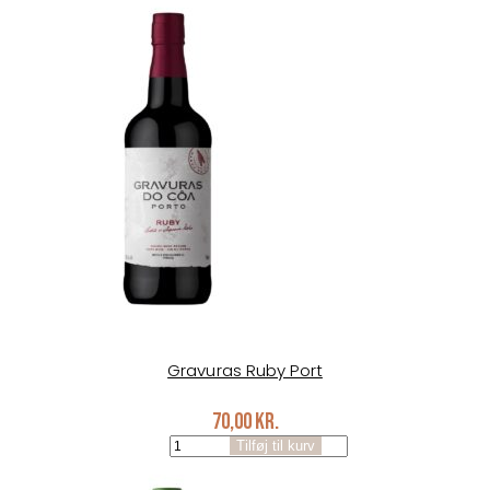
Port
antal
Gravuras Ruby Port
70,00
kr.
Gravuras
Tilføj til kurv
Ruby
Port