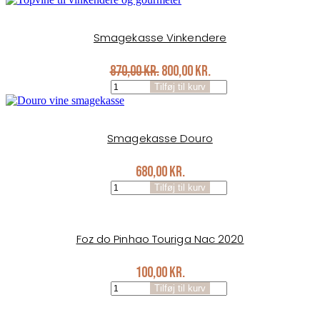
was:
is:
antal
500,00 kr..
450,00 kr..
Smagekasse Vinkendere
Original
Current
870,00
kr.
800,00
kr.
Smagekasse
price
price
Tilføj til kurv
Vinkendere
was:
is:
antal
870,00 kr..
800,00 kr..
Smagekasse Douro
680,00
kr.
Smagekasse
Tilføj til kurv
Douro
antal
Foz do Pinhao Touriga Nac 2020
100,00
kr.
Foz
Tilføj til kurv
do
Pinhao