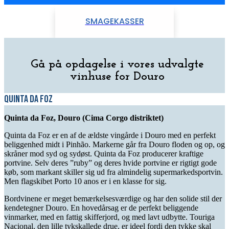
SMAGEKASSER
Gå på opdagelse i vores udvalgte
vinhuse for Douro
Quinta da Foz
Quinta da Foz, Douro
(Cima Corgo distriktet)
Quinta da
Foz
er
en af de ældste vingårde i Douro med en perfekt
beliggenhed midt i
Pinh
ã
o
. Markerne går fra Douro floden og op, og
skråner mod syd og sydøst. Quinta da
Foz
producerer kraftige
portvine. Selv deres ”
ruby
” og deres hvide portvin
e
er rigtigt gode
køb, som markant skiller sig ud fra almindelig supermarkedsportvin.
Men flagskibet Porto 10
anos
er i en klasse for sig.
Bordvinene er meget bemærkelsesværdige og har den solide stil der
kendetegner Douro. En hovedårsag er de perfekt beliggende
vinmarker, med en fattig skifferjord, og med lavt udbytte.
Touriga
Nacional, den lille tykskallede drue,
er ideel fordi den tykke skal