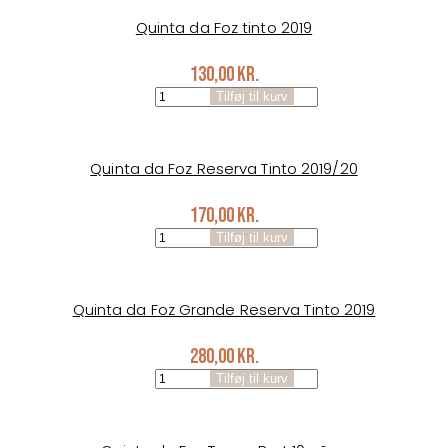
Touriga
Nac
Quinta da Foz tinto 2019
2020
antal
130,00
kr.
Quinta
Tilføj til kurv
da
Foz
tinto
2019
Quinta da Foz Reserva Tinto 2019/20
antal
170,00
kr.
Quinta
Tilføj til kurv
da
Foz
Reserva
Tinto
Quinta da Foz Grande Reserva Tinto 2019
2019/20
antal
280,00
kr.
Quinta
Tilføj til kurv
da
Foz
Grande