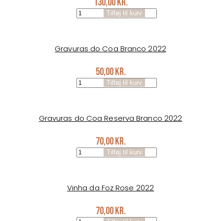
130,00
kr.
Quinta
Tilføj til kurv
da
Foz
branco
2022
Gravuras do Coa Branco 2022
antal
50,00
kr.
Gravuras
Tilføj til kurv
do
Coa
Branco
2022
Gravuras do Coa Reserva Branco 2022
antal
70,00
kr.
Gravuras
Tilføj til kurv
do
Coa
Reserva
Branco
Vinha da Foz Rose 2022
2022
antal
70,00
kr.
Vinha