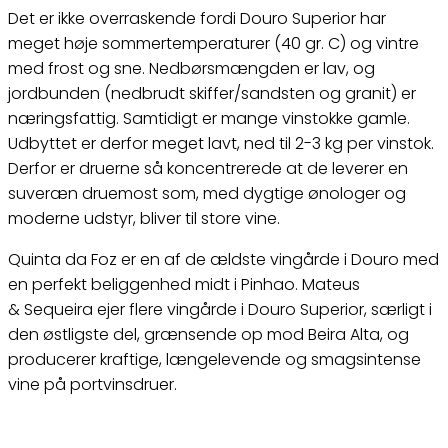
Det er ikke overraskende fordi Douro Superior har
meget høje sommertemperaturer (40 gr. C) og vintre
med frost og sne. Nedbørsmængden er lav, og
jordbunden (nedbrudt skiffer/sandsten og granit) er
næringsfattig. Samtidigt er mange vinstokke gamle.
Udbyttet er derfor meget lavt, ned til 2-3 kg per vinstok.
Derfor er druerne så koncentrerede at de leverer en
suveræn druemost som, med dygtige ønologer og
moderne udstyr, bliver til store vine.
Quinta da
Foz
er
en af de ældste vingårde i Douro med
en perfekt beliggenhed midt i
Pinhao
.
Mateus
&
Sequeira
ejer flere vingårde i Douro Superior, særligt i
den østligste del, grænsende op mod Beira Alta, og
producerer kraftige, længelevende og smagsintense
vine på portvinsdruer.