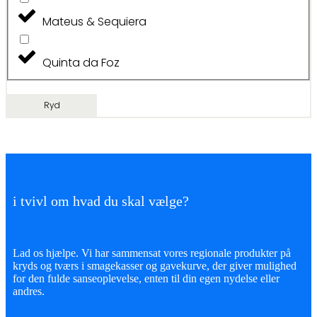
Mateus & Sequiera
Quinta da Foz
Ryd
i tvivl om hvad du skal vælge?
Lad os hjælpe. Vi har sammensat vores regionale produkter på
kryds og tværs i smagekasser og gavekurve, der giver mulighed
for den fulde sanseoplevelse, enten til din egen nydelse eller
andres.