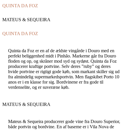
QUINTA DA FOZ
MATEUS & SEQUEIRA
QUINTA DA FOZ
Quinta da
Foz
er en af de ældste vingårde i Douro med en
perfekt beliggenhed midt i
Pinhão
. Markerne går fra Douro
floden og op, og skråner mod syd og sydøst. Quinta da
Foz
producerer kraftige portvine. Selv deres ”
ruby
” og deres
hvide portvine er rigtigt gode køb, som markant skiller sig ud
fra almindelig supermarkedsportvin. Men flagskibet Porto 10
anos
er i en klasse for sig.
Bordvinene er fra gode til
verdenselite, og er suveræne køb.
MATEUS & SEQUEIRA
Mateus &
Sequeira
producerer gode vine fra Douro Superior,
både portvin og bordvine. En af baserne er i Vila Nova de