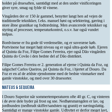
holder på druesaften, samtidigt med at den under
vinificeringen
giver syre, smag og fylde til vinene.
Vingården
d
er
er
150 år gammel
,
benytter langt hen ad vejen de
traditionelle
teknikker,
f.eks.
manuel høst og selektering,
gæring i
store åbne granitkar og fodtrædning. Men avancerede teknikker og
styring af processer, temperaturkontrol, o.s.v.
har også vundet
indpas.
Bordvinene er fra gode til verdenselite
, og er suveræne køb.
Portvinene har meget højt niveau og er
også
ultra
-gode køb.
Ejeren
af
Quinta da
Foz
, Filipe Gomes Ferreira,
ejer også D
ã
o vingården
Quinta do
Cov
ã
o
i den bedste del af D
ã
o distriktet.
Filipe Gomes Ferreira er 2. generation af ejerne i Quinta da
Foz
, og
salgschef Carlos
Queiros
, på Quinta da
Foz
, i hjertet af Douro. Da
Foz
er en af de ældste ejendomme med de bedste vinmarker m
e
d
gamle vinstokke
, og
med over 30
drue
sorter.
Mateus & Sequeira
I
Douro Superior
når s
ommertemperaturen
ofte
40 gr. C,
og
vinteren
i de øvre dele byder på frost og sne. Nedbør
smængden er
lav, og
jordbunden (nedbrudt skiffer/sandsten og granit) er næringsfattig.
Samtidigt er mange vinstokke gamle. Udbyttet er de
r
for meget lavt,