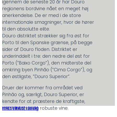
igennem
de seneste 20 år
har
Douro
regionens bordvine
nået en
meget høj
anerkendelse. De er med i de
store
internationale smagninger, hvor de hører
til den absolutte elite.
Douro distriktet strækker sig fra
øst for
Porto til den Spanske grænse, på begge
sider af Douro floden. Distriktet er
underinddelt i tre: den nedre del øst for
Porto (”
Baixo
Corgo
”), den midterste del
omkring byen
Pinhão
(”
Cima
Corgo
”), og
den østligste, ”Douro Superior”.
Druer der kommer fra området ved
Pinhão
og, særligt, Douro Superior, er
kendte for at præstere de kraftigste,
mest intense og robuste vine.
VORES VINHUSE I DOURO