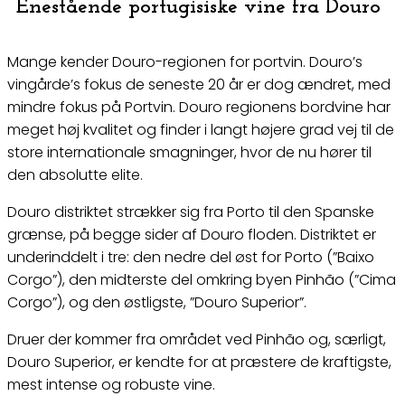
Enestående portugisiske vine fra Douro
Mange
kender Douro-regionen for portvin.
Douro’s
v
ingårde
’
s
fokus de seneste 20 år er
dog
ændret,
med
mindre fokus på Portvin. Douro regionens b
ordvine
har
meget høj kvalitet og
finder
i langt højere grad
vej til de
store internationale smagninger, hvor de nu hører til
den absolutte elite.
Douro distriktet strækker sig fra Porto til den Spanske
grænse, på begge sider af Douro floden. Distriktet er
underinddelt i tre: den nedre del øst for Porto (”
Baixo
Corgo
”), den midterste del omkring byen
Pinhão
(”
Cima
Corgo
”), og den østligste, ”Douro Superior”.
Druer der kommer fra området ved
Pinhão
og, særligt,
Douro Superior, er kendte for at præstere de kraftigste,
mest intense og robuste vine.