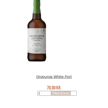
antal
Gravuras White Port
70,00
kr.
Gravuras
Tilføj til kurv
White
Port
antal