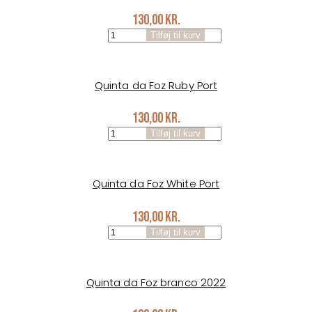
130,00
kr.
Quinta
Tilføj til kurv
da
Foz
Tawny
Port
Quinta da Foz Ruby Port
antal
130,00
kr.
Quinta
Tilføj til kurv
da
Foz
Ruby
Port
Quinta da Foz White Port
antal
130,00
kr.
Quinta
Tilføj til kurv
da
Foz
White
Port
Quinta da Foz branco 2022
antal