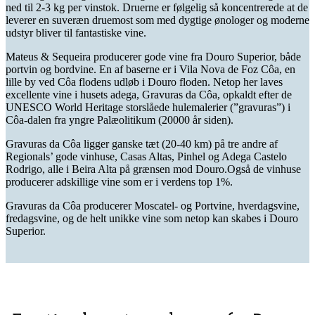
ned til 2-3 kg
per
vinstok.
D
ruerne
er
følgelig
så koncentrerede at de
leverer en suveræn druemost som med dygtige ønologer og moderne
udstyr bliver til fantastiske vine.
Mateus &
Sequeira
producerer
gode vine fra Douro
Superior
, både
portvin og bordvine. En af baserne er i Vila Nova de
Foz
C
ô
a
, en
lille by ved
C
ô
a
flodens udløb i Douro floden. Netop
her laves
excellente vine i husets
adega
,
Gravuras
da
C
ô
a
, opkaldt efter de
UNESCO World Heritage storslåede hulemalerier
(”
gravuras
”) i
Côa
-dalen fra yngre Palæolitikum (20000 år siden).
Gravuras
da
C
ô
a
ligger ganske tæt
(20-40 km)
på
tre
andre af
Regionals
’
gode
vinhuse,
Casas Altas
,
Pinhel
og
Adega Castelo
Rodrigo
, alle i Beira Alta på grænsen mod Douro.
Også de v
inhuse
producerer
adskillige
vine
som
er i verdens
top 1
%.
Gravuras
da
C
ô
a
producerer
Moscatel- og P
ortvine,
hver
dagsvine,
fredagsvine, og de
helt
unikke vine
som
netop
kan skabes i
Douro
Superior.