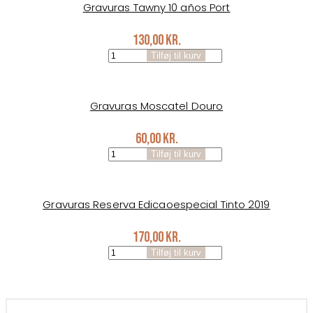
Gravuras Tawny 10 años Port
130,00
kr.
Gravuras
Tilføj til kurv
Tawny
10
años
Port
Gravuras Moscatel Douro
antal
60,00
kr.
Gravuras
Tilføj til kurv
Moscatel
Douro
antal
Gravuras Reserva Edicaoespecial Tinto 2019
170,00
kr.
Gravuras
Tilføj til kurv
Reserva
Edicaoespecial
Tinto
2019