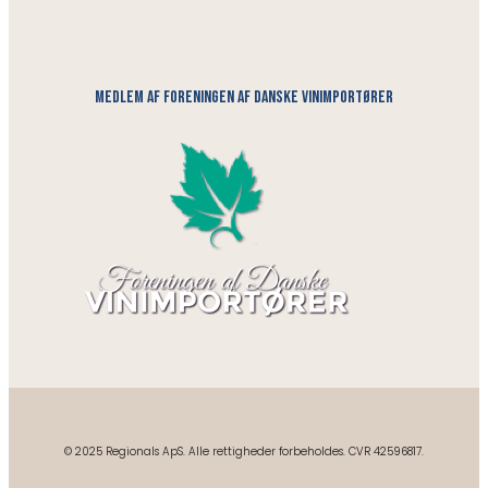
medlem af foreningen af danske vinimportører
© 2025 Regionals ApS. Alle rettigheder forbeholdes. CVR 42596817.