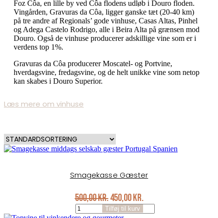
Foz
Côa
, en lille by ved
Côa
flodens udløb i Douro floden.
Vingården,
Gravuras
da
Côa
,
ligger ganske tæt (20-40 km)
på tre andre af Regionals’ gode vinhuse,
Casas Altas
,
Pinhel
og
Adega Castelo Rodrigo
, alle i Beira Alta på grænsen mod
Douro. Også de vinhuse producerer adskillige vine som er i
verdens
top 1
%.
Gravuras
da
Côa
producerer Moscatel- og Portvine,
hverdagsvine, fredagsvine, og de helt unikke vine som netop
kan skabes i Douro Superior.
Læs mere om vinhuse
Smagekasse Gæster
Original
Current
500,00
kr.
450,00
kr.
Smagekasse
price
price
Tilføj til kurv
Gæster