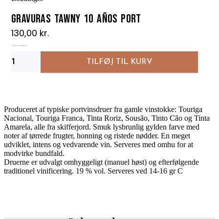
Gravuras Tawny 10 años Port
130,00
kr.
Flot fyldig og markant 10 års fadlagret tawny portvin
Gravuras
TILFØJ TIL KURV
Tawny
10
años
Port
antal
Produceret af typiske portvinsdruer fra gamle vinstokke: Touriga
Nacional, Touriga Franca, Tinta Roriz, Sousão, Tinto Cão og Tinta
Amarela, alle fra skifferjord. Smuk lysbrunlig gylden farve med
noter af tørrede frugter, honning og ristede nødder. En meget
udviklet, intens og vedvarende vin. Serveres med omhu for at
modvirke bundfald.
Druerne er udvalgt omhyggeligt (manuel høst) og efterfølgende
traditionel vinificering. 19 % vol. Serveres ved 14-16 gr C