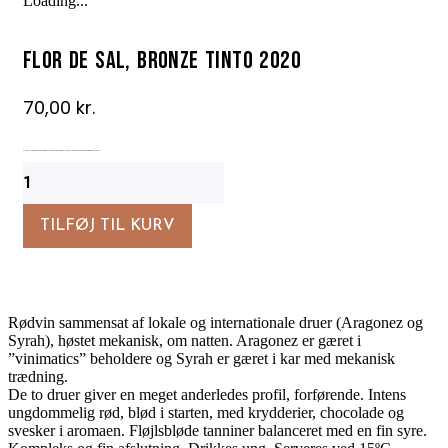
Loading...
Flor de Sal, Bronze tinto 2020
70,00
kr.
“Flor de Sal” er indgangen til Ervideira’s kvalitetsvine, baseret på nye og innovative sort-kombinationer, oftest fra unge stokke.
Flor
de
Sal,
Bronze
TILFØJ TIL KURV
tinto
2020
antal
Rødvin sammensat af lokale og internationale druer (Aragonez og
Syrah), høstet mekanisk, om natten. Aragonez er gæret i
”vinimatics” beholdere og Syrah er gæret i kar med mekanisk
trædning.
De to druer giver en meget anderledes profil, forførende. Intens
ungdommelig rød, blød i starten, med krydderier, chocolade og
svesker i aromaen. Fløjlsbløde tanniner balanceret med en fin syre.