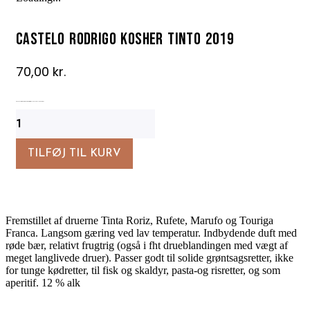
Castelo Rodrigo Kosher Tinto 2019
70,00
kr.
DOC Kosher rødvin med karakter fra de lokale højlandsdruer.
Castelo
Rodrigo
Kosher
Tinto
TILFØJ TIL KURV
2019
antal
Fremstillet af druerne Tinta Roriz, Rufete, Marufo og Touriga
Franca. Langsom gæring ved lav temperatur. Indbydende duft med
røde bær, relativt frugtrig (også i fht drueblandingen med vægt af
meget langlivede druer). Passer godt til solide grøntsagsretter, ikke
for tunge kødretter, til fisk og skaldyr, pasta-og risretter, og som
aperitif. 12 % alk