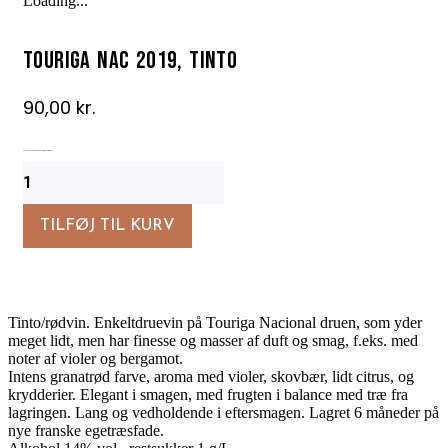
Loading...
Touriga Nac 2019, tinto
90,00
kr.
Enkeltdrue vin med finesse, kraft, masser af smag
Touriga
Nac
2019,
tinto
TILFØJ TIL KURV
antal
Tinto/rødvin. Enkeltdruevin på Touriga Nacional druen, som yder
meget lidt, men har finesse og masser af duft og smag, f.eks. med
noter af violer og bergamot.
Intens granatrød farve, aroma med violer, skovbær, lidt citrus, og
krydderier. Elegant i smagen, med frugten i balance med træ fra
lagringen. Lang og vedholdende i eftersmagen. Lagret 6 måneder på
nye franske egetræsfade.