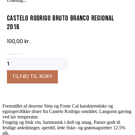
Loading...
Castelo Rodrigo Bruto Branco Regional
2016
100,00
kr.
Regional. Frisk lækker tør årgangs-espumante på lokale højlandsdruer
Castelo
Rodrigo
Bruto
Branco
TILFØJ TIL KURV
Regional
2016
antal
Fremstillet af druerne Siria og Fonte Cal karakteristiske og
egnsspecifikke druer fra Castelo Rodrigo området. Langsom gæring
ved lav temperatur.
Frugtrig og frisk vin, harmonisk i duft og smag. Passer godt til
festlige anledninger, aperitif, lette fiske- og grøntsagsretter 12.5%
alk.